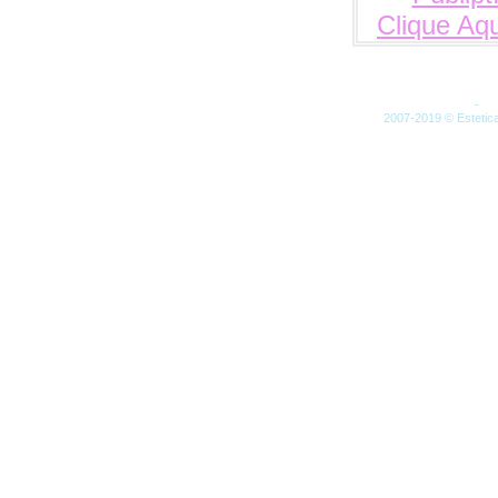
Artigos (RSS)
-
Co
2007-2019 © Estetica