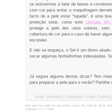
se estivermos a falar de bases e corretores
com cor para evitar a maquilhagem derret
facto de a pele estar “tapada”, é uma b
proteção solar, como este
Ultimate W+
protege a pele dos raios solares, sem 
cobertura de cor para o caso de haver alg
esconder.
E não se esqueça, o Sol é um ótimo aliado 
secar algumas borbulhinhas indesejadas. S
Já seguia alguma destas dicas? Tem mai
para preparar a pele para o verão? Partilhe
Autor: diamond | Categoria:
Corpo
,
Depilaç
Este post foi criado em Sexta-feira, Junho 7th, 2019 às 09:24. Po
endereço
RSS 2.0
feed.