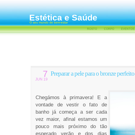
Estética e Saúde
O seu mundo de bem-estar
ROSTO
CORPO
EVENTOS
7
Preparar a pele para o bronze perfeito
JUN 19
Chegámos à primavera! E a
vontade de vestir o fato de
banho já começa a ser cada
vez maior, afinal estamos um
pouco mais próximo do tão
esperado verão e dos dias