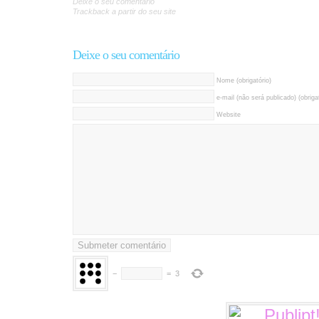
Deixe o seu comentário
Trackback a partir do seu site
Deixe o seu comentário
Nome (obrigatório)
e-mail (não será publicado) (obrigat
Website
−
=
3