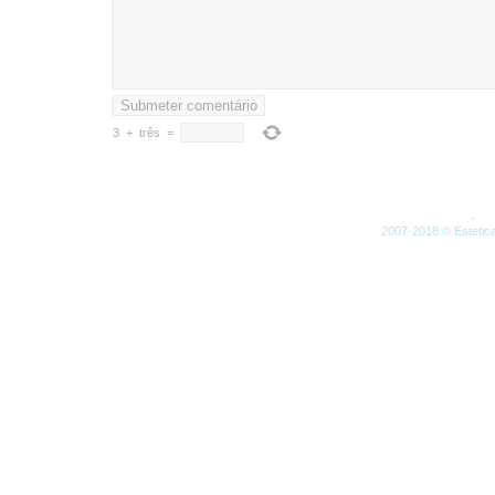
3
+
três
=
Artigos (RSS)
-
Co
2007-2018 © Estetica