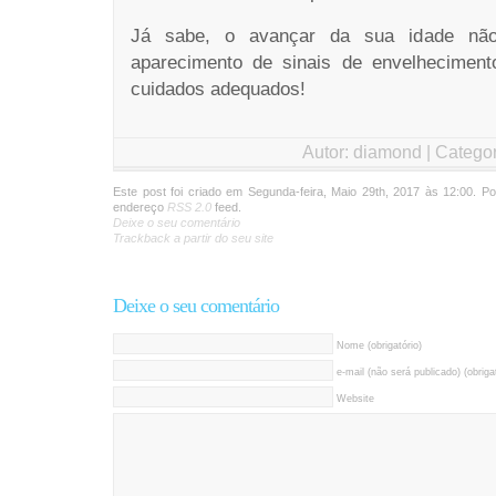
Já sabe, o avançar da sua idade nã
aparecimento de sinais de envelheciment
cuidados adequados!
Autor: diamond | Catego
Este post foi criado em Segunda-feira, Maio 29th, 2017 às 12:00. P
endereço
RSS 2.0
feed.
Deixe o seu comentário
Trackback a partir do seu site
Deixe o seu comentário
Nome (obrigatório)
e-mail (não será publicado) (obrigat
Website