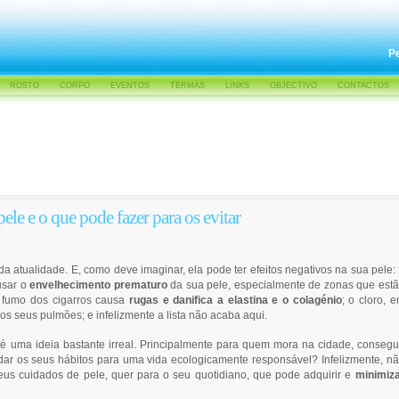
P
ROSTO
CORPO
EVENTOS
TERMAS
LINKS
OBJECTIVO
CONTACTOS
pele e o que pode fazer para os evitar
atualidade. E, como deve imaginar, ela pode ter efeitos negativos na sua pele:
usar o
envelhecimento prematuro
da sua pele, especialmente de zonas que est
 fumo dos cigarros causa
rugas e danifica a elastina e o colagénio
; o cloro, 
os seus pulmões; e infelizmente a lista não acaba aqui.
, é uma ideia bastante irreal. Principalmente para quem mora na cidade, conseg
ar os seus hábitos para uma vida ecologicamente responsável? Infelizmente, n
seus cuidados de pele, quer para o seu quotidiano, que pode adquirir e
minimiz