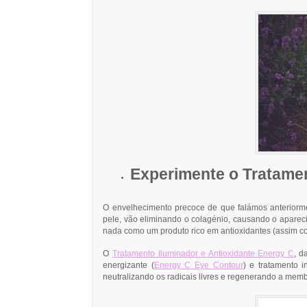
Experimente o Tratamen
O envelhecimento precoce de que falámos anteriorme
pele, vão eliminando o colagénio, causando o aparec
nada como um produto rico em antioxidantes (assim 
O
Tratamento Iluminador e Antioxidante Energy C
, d
energizante (
Energy C Eye Contour
) e tratamento i
neutralizando os radicais livres e regenerando a mem