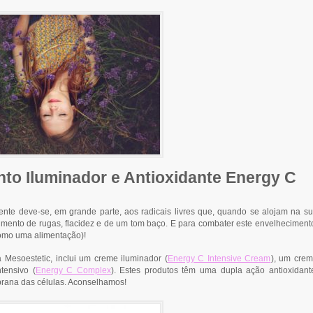
to Iluminador e Antioxidante Energy C
nte deve-se, em grande parte, aos radicais livres que, quando se alojam na s
imento de rugas, flacidez e de um tom baço. E para combater este envelheciment
como uma alimentação)!
a Mesoestetic, inclui um creme iluminador (
Energy C Intensive Cream
), um cre
ntensivo (
Energy C Complex
). Estes produtos têm uma dupla ação antioxidant
brana das células. Aconselhamos!