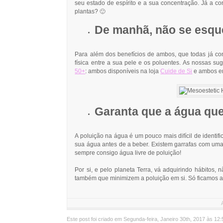
seu estado de espírito e a sua concentração. Já a c
plantas? 🙂
De manhã, não se esque
Para além dos benefícios de ambos, que todas já con
física entre a sua pele e os poluentes. As nossas s
50+
: ambos disponíveis na loja
Cuide de Si
e ambos e
Garanta que a água que
A poluição na água é um pouco mais difícil de identif
sua água antes de a beber. Existem garrafas com uma
sempre consigo água livre de poluição!
Por si, e pelo planeta Terra, vá adquirindo hábitos
também que minimizem a poluição em si. Só ficamos a
Este post foi criado em Segunda-feira, Janeiro 30th, 2017 às 1