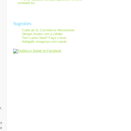
combatê-los
Sugestões
Cuide de Si, Cosméticos Mesoestetic
Slimgel, Acabe com a celulite
Tem o peso ideal? Faça o teste
Adelgafit, emagreça com saúde
e,
os
 o