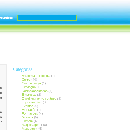
esquisar:
Categorias
Anatomia e fisiologia
(1)
Corpo
(40)
Cosmetologia
(1)
Depilação
(1)
 a
Dermoscosmética
(4)
ão
Empresas
(2)
em
Envelhecimento cutâneo
(3)
Equipamentos
(8)
Eventos
(9)
Exfoliação
(1)
ue
Formações
(4)
Grávida
(5)
ão
Homem
(4)
ar
Maquilhagem
(10)
Massagem
(5)