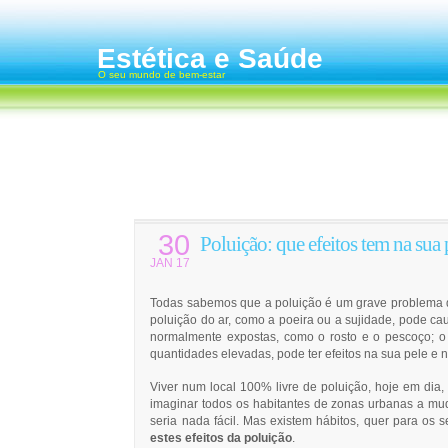
Estética e Saúde
O seu mundo de bem-estar
30
Poluição: que efeitos tem na sua 
JAN 17
Todas sabemos que a poluição é um grave problema da 
poluição do ar, como a poeira ou a sujidade, pode ca
normalmente expostas, como o rosto e o pescoço; o
quantidades elevadas, pode ter efeitos na sua pele e n
Viver num local 100% livre de poluição, hoje em dia
imaginar todos os habitantes de zonas urbanas a mud
seria nada fácil. Mas existem hábitos, quer para os 
estes efeitos da poluição
.