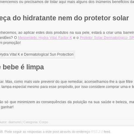
onvencemos ou precisamos de listar aqui mais alguns dos inúmeros benefícios d
ça do hidratante nem do protetor solar
hecemos, ao aplicar estes dois produtos na sua pele, estará a criar uma barrei
ugestões? O
Mesoestetic Hydra Vital Factor K
e o
Protetor Solar Dermatológico S
m promoção!
 bebe é limpa
icar. Mas, como mais vale prevenir do que remediar, aconselhamos-lhe a que filtre
 tampa especial mesmo para esse propósito, por isso considere comprar uma e t
, não só que minimizem as consequências da poluição na sua saúde e beleza, m
 ganhar!
Autor: diamond | Categoria:
Corpo
2:58. Pode seguir as respostas a este post através do endereço
RSS 2.0
feed.