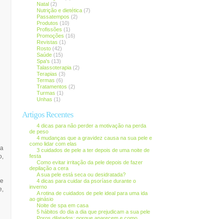
Natal
(2)
Nutrição e dietética
(7)
Passatempos
(2)
Produtos
(10)
Profissões
(1)
Promoções
(16)
Revistas
(1)
Rosto
(42)
Saúde
(15)
Spa's
(13)
Talassoterapia
(2)
Terapias
(3)
Termas
(6)
Tratamentos
(2)
Turmas
(1)
Unhas
(1)
Artigos Recentes
4 dicas para não perder a motivação na perda
de peso
4 mudanças que a gravidez causa na sua pele e
como lidar com elas
ua
3 cuidados de pele a ter depois de uma noite de
festa
o,
Como evitar irritação da pele depois de fazer
depilação a cera
A sua pele está seca ou desidratada?
4 dicas para cuidar da psoríase durante o
me
inverno
e,
A rotina de cuidados de pele ideal para uma ida
ao ginásio
Noite de spa em casa
5 hábitos do dia a dia que prejudicam a sua pele
Poros dilatados: porque aparecem e como