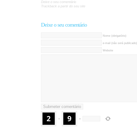
Deixe o seu comentário
Trackback a partir do seu site
Deixe o seu comentário
Nome (obrigatório)
e-mail (não será publicado)
Website
+
=