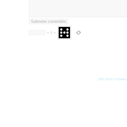
+
2
=
Artigos (RSS)
-
Co
2007-2018 © Estetica