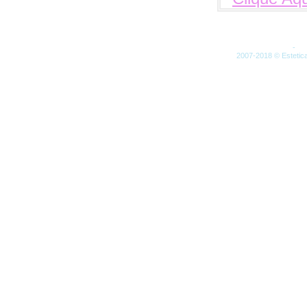
Artigos (RSS)
-
Co
2007-2018 © Estetica