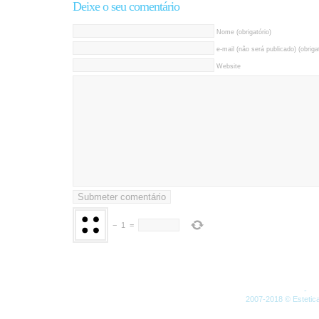
Deixe o seu comentário
Nome (obrigatório)
e-mail (não será publicado) (obrigat
Website
−
1
=
Artigos (RSS)
-
Co
2007-2018 © Estetica