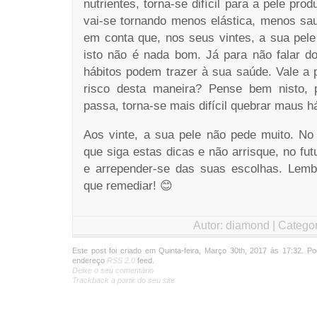
nutrientes, torna-se difícil para a pele prod
vai-se tornando menos elástica, menos sa
em conta que, nos seus vintes, a sua pel
isto não é nada bom. Já para não falar do
hábitos podem trazer à sua saúde. Vale a
risco desta maneira? Pense bem nisto,
passa, torna-se mais difícil quebrar maus há
Aos vinte, a sua pele não pede muito. No
que siga estas dicas e não arrisque, no fut
e arrepender-se das suas escolhas. Lembr
que remediar! 😊
Autor: diamond | Catego
Este post foi criado em Quinta-feira, Março 30th, 2017 às 17:32. P
endereço
RSS 2.0
feed.
Deixe o seu comentário
Trackback a partir do seu site